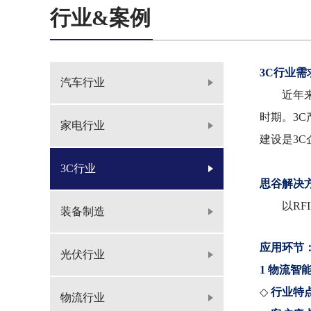
行业&案例
3C行业需
汽车行业
近年来随
时期。3
家电行业
建设是3
3C行业
思谷解决
以RFI
装备制造
应用环节
光伏行业
1 物流智
◇
行业特
物流行业