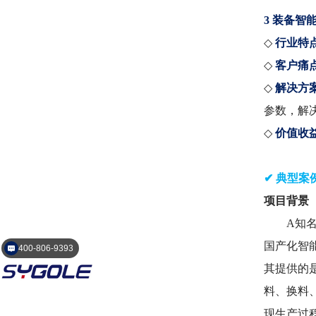
3 装备智
◇
行业特
◇
客户痛
◇
解决方
参数，解
◇
价值收
✔ 典型案例
项目背景 
400-806-9393
A知名公
国产化智
欢迎咨询
其提供的
料、换料
现生产过