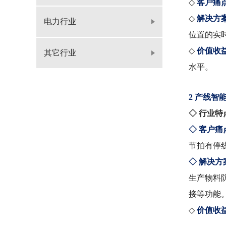
◇
客户痛
◇
解决方
电力行业
位置的实
◇
价值收
其它行业
水平。
2 产线智
◇ 行业特
◇ 客户痛
节拍有停
◇ 解决方
生产物料
接等功能
◇
价值收