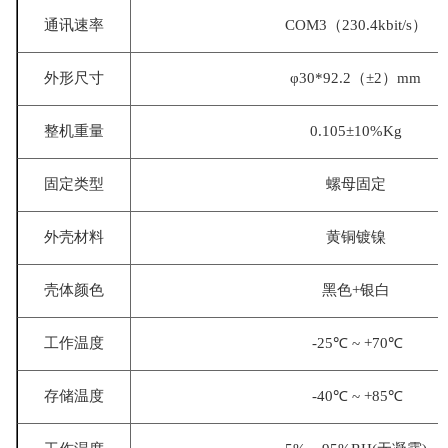
通讯速率
COM3（230.4kbit/s）
外形尺寸
φ30*92.2（±2）mm
整机重量
0.105±10%
Kg
固定类型
螺母固定
外壳材料
黄铜镀镍
壳体颜色
黑色
+银白
工作温度
-25℃ ~ +70℃
存储温度
-40℃ ~ +85℃