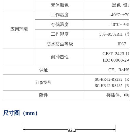
壳体颜色
黑色
+银白
工作温度
-40℃~+70
存储温度
-40℃~ +8
应用环境
工作湿度
5%~95%RH（
防水防尘等级
IP67
GB/T 2423.10
耐冲击性
IEC 60068-2-6
认证
CE、RoHS2
SG-HR-I2-RS232（
订货型号
SG-HR-I2-RS485（
附件
接插件、电
尺寸图（
mm）