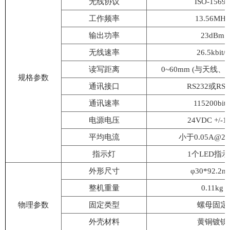
无线协议
ISO-15693
工作频率
13.56MHz
输出功率
23dBm
无线速率
26.5kbit/s
读写距离
0~60mm (
与
天线、
规格参数
通讯接口
RS232或RS4
通讯速率
115200bit/
电源电压
24VDC +/-1
平均电流
小于
0.05A@2
指示灯
1个LED指
外形尺寸
φ30*92.2m
整机重量
0.11kg
物理参数
固定类型
螺母固定
外壳材料
黄铜镀镍