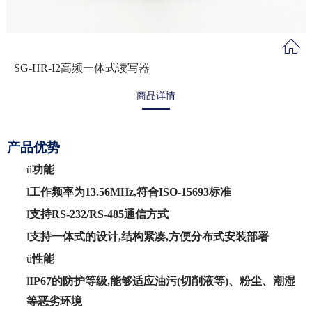
SG-HR-I2高频一体式读写器
商品详情
产品优势
ü
功能
l
工作频率为13.56MHz,符合ISO-15693标准
l
支持RS-232/RS-485通信方式
l
支持
一体式的设计,结构紧凑,方便分布式安装部署
ü
性能
l
IP67的防护等级,能够适应油污(切削液等)、粉尘、潮湿
等恶劣环境