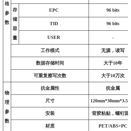
格
存
EPC
96 bits
参
储
数
TID
96 bits
容
USER
-
量
工作模式
无源，读写
数据存储时间
大于10年
可重复擦写次数
大于10万次
抗金属性
抗金属
物
尺寸
120mm*30mm*3.5
理
参
安装
背胶粘贴，螺钉固
数
材质
PET/ABS+PC