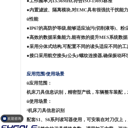
●工作频率为13.56MHz,符合ISO-15693标准
●内置滤波、隔离模块,对EMC具有很强抗干扰能
ü
性能
●IP67的高防护等级,能够适应油污(切削液等)、
●高效的数据采集能力,能有效的提升MES系统数
●采用分体式结构,可配置不同的读头适应不同的工
●接口采用航空接头(公头)/螺纹连接器,确保振动
应用范围/使用场景
ü
应用范围：
机床刀具信息识别，精密型产线，车辆整车装配，发
ü
使用场景：
²
机床刀具信息识别
欢迎咨询
配套S1、S6系列读写器使用，可安装在对刀仪上